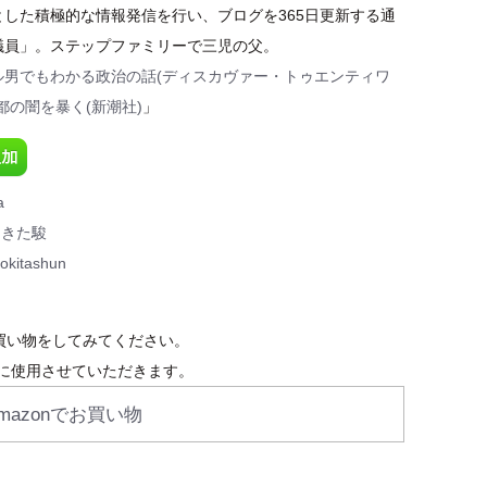
とした積極的な情報発信を行い、ブログを365日更新する通
議員」。ステップファミリーで三児の父。
ル男でもわかる政治の話(ディスカヴァー・トゥエンティワ
都の闇を暴く(新潮社)
」
a
ときた駿
okitashun
お買い物をしてみてください。
に使用させていただきます。
mazonでお買い物