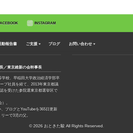
FACEBOOK
INSTAGRAM
活動報告書
ご支援
ブログ
お問い合わせ
会長／東京維新の会幹事長
高等学校、早稲田大学政治経済学部卒
ープ社員を経て、2013年東京都議
公認を受けた参院選東京都選挙区で
会）。
ログとYouTubeを365日更新
リーで3児の父。
© 2026 おときた駿 All Rights Reserved.