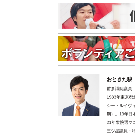
おときた駿
前参議院議員（
1983年東京
シー・ルイヴィ
期）。19年
21年衆院選
三ツ星議員・特