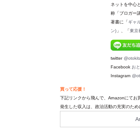
ネットを中心
称「ブロガー
著書に「
ギャ
ン)
」、「
東京
twitter
@otokit
Facebook
お
Instagram
@ot
買って応援！
下記リンクから飛んで、Amazonにて
発生した収入は、政治活動の充実のため
A