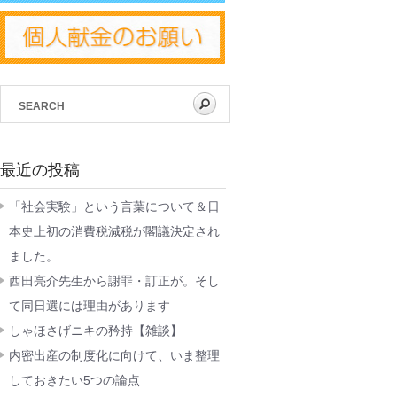
最近の投稿
「社会実験」という言葉について＆日
本史上初の消費税減税が閣議決定され
ました。
西田亮介先生から謝罪・訂正が。そし
て同日選には理由があります
しゃほさげニキの矜持【雑談】
内密出産の制度化に向けて、いま整理
しておきたい5つの論点