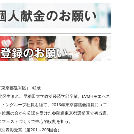
東京都選挙区） 42歳
都北区生まれ。早稲田大学政治経済学部卒業。LVMHモエヘネ
トングループ社員を経て、2013年東京都議会議員に（二
日本維新の会から公認を受けた参院選東京都選挙区で初当選。
マニフェストづくりで中心的役割を担う。
別表彰受賞（第201～203国会）