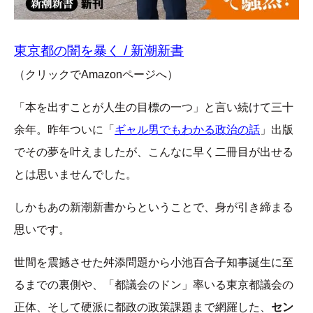
東京都の闇を暴く / 新潮新書
（クリックでAmazonページへ）
「本を出すことが人生の目標の一つ」と言い続けて三十
余年。昨年ついに「
ギャル男でもわかる政治の話
」出版
でその夢を叶えましたが、こんなに早く二冊目が出せる
とは思いませんでした。
しかもあの新潮新書からということで、身が引き締まる
思いです。
世間を震撼させた舛添問題から小池百合子知事誕生に至
るまでの裏側や、「都議会のドン」率いる東京都議会の
正体、そして硬派に都政の政策課題まで網羅した、
セン