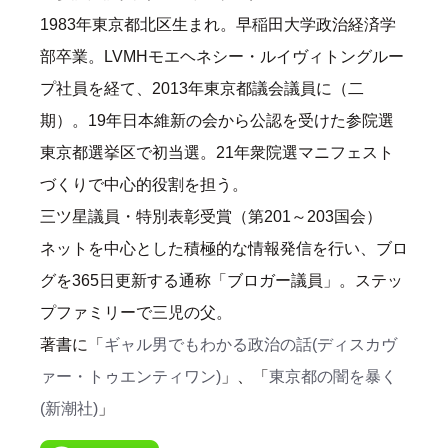
1983年東京都北区生まれ。早稲田大学政治経済学
部卒業。LVMHモエヘネシー・ルイヴィトングルー
プ社員を経て、2013年東京都議会議員に（二
期）。19年日本維新の会から公認を受けた参院選
東京都選挙区で初当選。21年衆院選マニフェスト
づくりで中心的役割を担う。
三ツ星議員・特別表彰受賞（第201～203国会）
ネットを中心とした積極的な情報発信を行い、ブロ
グを365日更新する通称「ブロガー議員」。ステッ
プファミリーで三児の父。
著書に「
ギャル男でもわかる政治の話(ディスカヴ
ァー・トゥエンティワン)
」、「
東京都の闇を暴く
(新潮社)
」