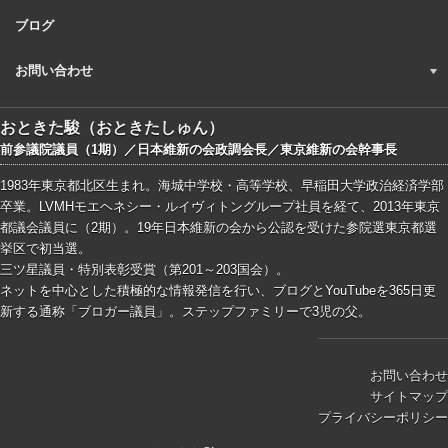
ブログ
お問い合わせ
おときた駿（おときたしゅん）
前参議院議員（1期）／日本維新の会政調会長／東京維新の会幹事長
1983年東京都北区生まれ。海城中学校・高等学校、早稲田大学政治経済学部
卒業。LVMHモエヘネシー・ルイヴィトングループ社員を経て、2013年東京
都議会議員に（2期）。19年日本維新の会から公認を受けた参院選東京都選
挙区で初当選。
三ツ星議員・特別表彰受賞（第201～203国会）。
ネットを中心とした積極的な情報発信を行い、ブログとYouTubeを365日更
新する通称「ブロガー議員」。ステップファミリーで3児の父。
お問い合わせ
サイトマップ
プライバシーポリシー