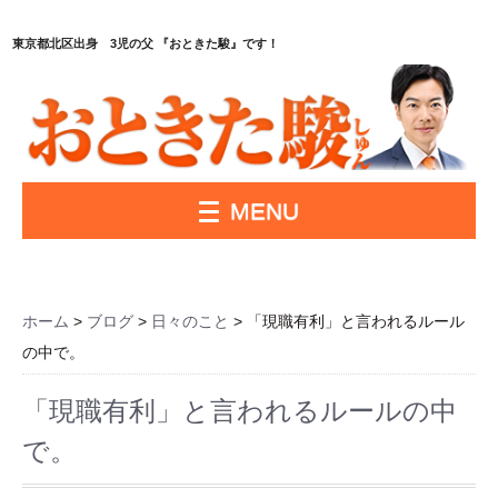
東京都北区出身 3児の父 『おときた駿』です！
MENU
ホーム
>
ブログ
>
日々のこと
> 「現職有利」と言われるルール
の中で。
「現職有利」と言われるルールの中
で。