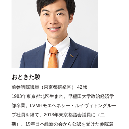
おときた駿
前参議院議員（東京都選挙区） 42歳
1983年東京都北区生まれ。早稲田大学政治経済学
部卒業。LVMHモエヘネシー・ルイヴィトングルー
プ社員を経て、2013年東京都議会議員に（二
期）。19年日本維新の会から公認を受けた参院選