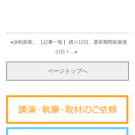
«
決戦前夜。
|
記事一覧
|
残り12日、選挙期間前最後
の日々…
»
ページトップへ