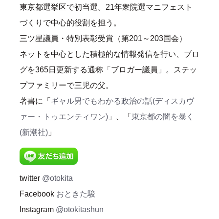
東京都選挙区で初当選。21年衆院選マニフェスト
づくりで中心的役割を担う。
三ツ星議員・特別表彰受賞（第201～203国会）
ネットを中心とした積極的な情報発信を行い、ブロ
グを365日更新する通称「ブロガー議員」。ステッ
プファミリーで三児の父。
著書に「
ギャル男でもわかる政治の話(ディスカヴ
ァー・トゥエンティワン)
」、「
東京都の闇を暴く
(新潮社)
」
twitter
@otokita
Facebook
おときた駿
Instagram
@otokitashun