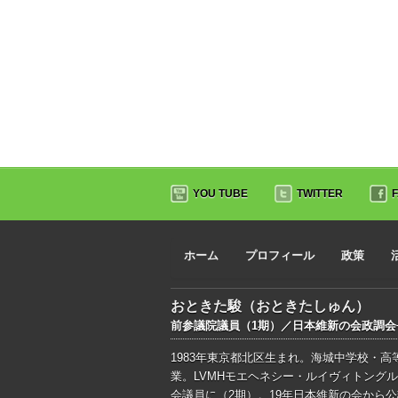
YOU TUBE
TWITTER
ホーム
プロフィール
政策
おときた駿（おときたしゅん）
前参議院議員（1期）／日本維新の会政調
1983年東京都北区生まれ。海城中学校・
業。LVMHモエヘネシー・ルイヴィトングル
会議員に（2期）。19年日本維新の会から