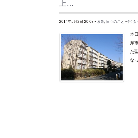
上…
2014年5月2日 20:03 •
政策
,
日々のこと
•
住宅
本
摩
た
なっ