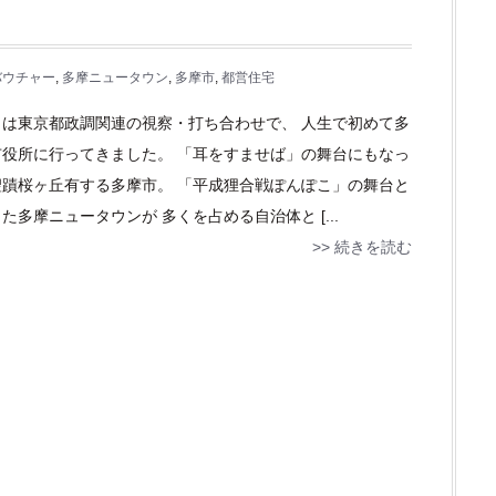
バウチャー
,
多摩ニュータウン
,
多摩市
,
都営住宅
日は東京都政調関連の視察・打ち合わせで、 人生で初めて多
市役所に行ってきました。 「耳をすませば」の舞台にもなっ
聖蹟桜ヶ丘有する多摩市。 「平成狸合戦ぽんぽこ」の舞台と
た多摩ニュータウンが 多くを占める自治体と [...
>> 続きを読む