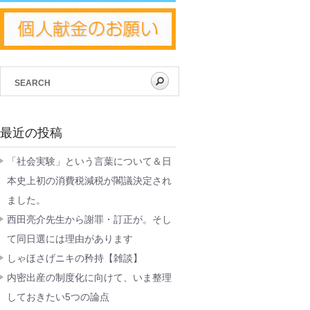
最近の投稿
「社会実験」という言葉について＆日
本史上初の消費税減税が閣議決定され
ました。
西田亮介先生から謝罪・訂正が。そし
て同日選には理由があります
しゃほさげニキの矜持【雑談】
内密出産の制度化に向けて、いま整理
しておきたい5つの論点