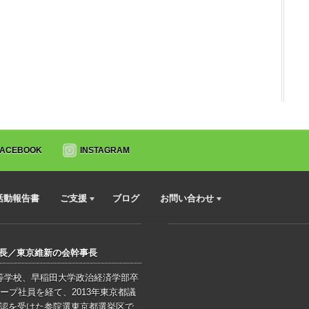
FACEBOOK
INSTAGRAM
活動報告書
ご支援
ブログ
お問い合わせ
会長／東京維新の会幹事長
高等学校、早稲田大学政治経済学部卒
ープ社員を経て、2013年東京都議
公認を受けた参院選東京都選挙区で