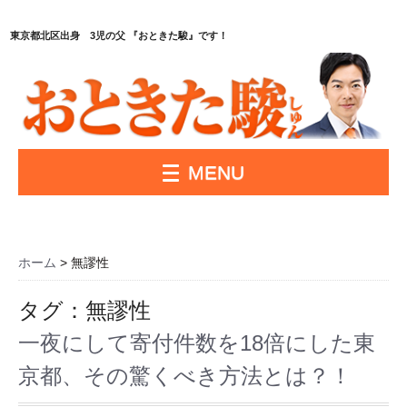
東京都北区出身 3児の父 『おときた駿』です！
MENU
ホーム
>
無謬性
タグ：無謬性
一夜にして寄付件数を18倍にした東
京都、その驚くべき方法とは？！