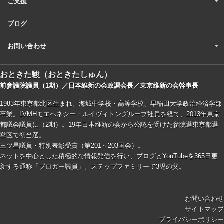
ご支援
ブログ
お問い合わせ
おときた駿（おときたしゅん）
前参議院議員（1期）／日本維新の会政調会長／東京維新の会幹事長
1983年東京都北区生まれ。海城中学校・高等学校、早稲田大学政治経済学部
卒業。LVMHモエヘネシー・ルイヴィトングループ社員を経て、2013年東京
都議会議員に（2期）。19年日本維新の会から公認を受けた参院選東京都選
挙区で初当選。
三ツ星議員・特別表彰受賞（第201～203国会）。
ネットを中心とした積極的な情報発信を行い、ブログとYouTubeを365日更
新する通称「ブロガー議員」。ステップファミリーで3児の父。
お問い合わせ
サイトマップ
プライバシーポリシー