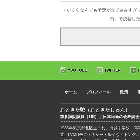
«
いくらなんでも予定が立て込みすぎ
内」で決着し
YOU TUBE
TWITTER
ホーム
プロフィール
政策
おときた駿（おときたしゅん）
前参議院議員（1期）／日本維新の会政調
1983年東京都北区生まれ。海城中学校・
業。LVMHモエヘネシー・ルイヴィトングル