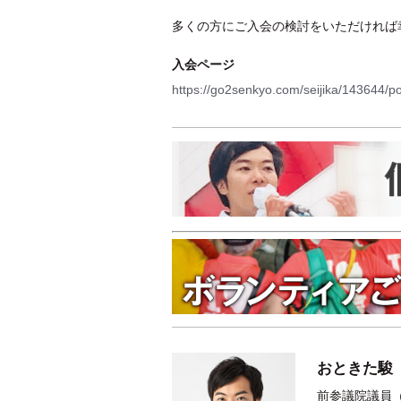
多くの方にご入会の検討をいただければ
入会ページ
https://go2senkyo.com/seijika/143644/p
おときた駿
前参議院議員（