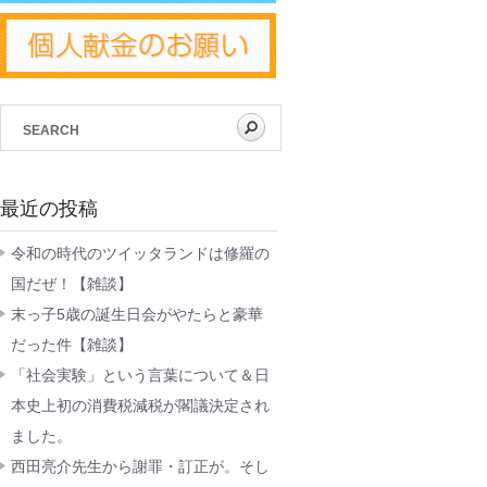
最近の投稿
令和の時代のツイッタランドは修羅の
国だぜ！【雑談】
末っ子5歳の誕生日会がやたらと豪華
だった件【雑談】
「社会実験」という言葉について＆日
本史上初の消費税減税が閣議決定され
ました。
西田亮介先生から謝罪・訂正が。そし