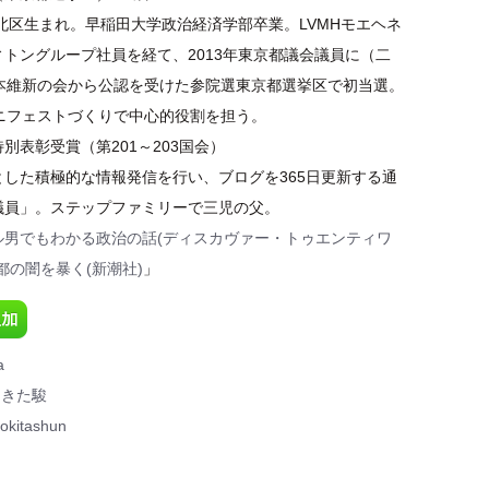
都北区生まれ。早稲田大学政治経済学部卒業。LVMHモエヘネ
トングループ社員を経て、2013年東京都議会議員に（二
日本維新の会から公認を受けた参院選東京都選挙区で初当選。
マニフェストづくりで中心的役割を担う。
別表彰受賞（第201～203国会）
とした積極的な情報発信を行い、ブログを365日更新する通
議員」。ステップファミリーで三児の父。
ル男でもわかる政治の話(ディスカヴァー・トゥエンティワ
都の闇を暴く(新潮社)
」
a
ときた駿
okitashun