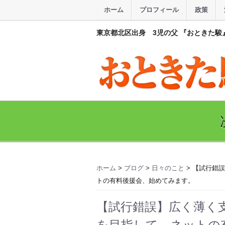
ホーム
プロフィール
政策
東京都北区出身 3児の父 『おときた駿
ホーム
>
ブログ
>
日々のこと
> 【試行錯
トの有料後援会、始めてみます。
【試行錯誤】広く薄く
を目指して…ネットの