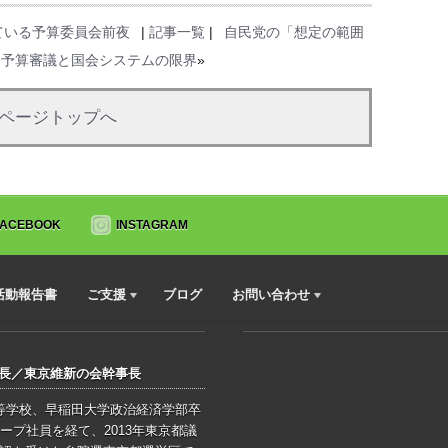
ている予算委員会前夜
|
記事一覧
|
自民党の「想定の範囲
た予算審議と国会システムの限界
»
ページトップへ
FACEBOOK
INSTAGRAM
活動報告書
ご支援
ブログ
お問い合わせ
会長／東京維新の会幹事長
高等学校、早稲田大学政治経済学部卒
ープ社員を経て、2013年東京都議