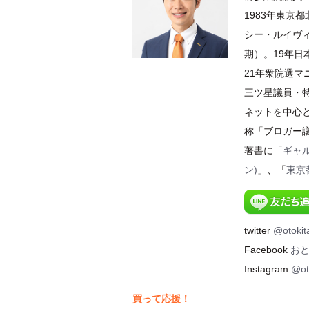
1983年東京
シー・ルイヴィ
期）。19年
21年衆院選
三ツ星議員・特
ネットを中心
称「ブロガー
著書に「
ギャ
ン)
」、「
東京
twitter
@otokit
Facebook
お
Instagram
@ot
買って応援！