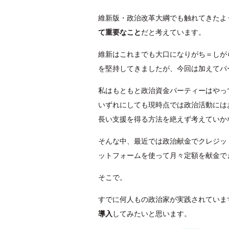
維新版・政治改革大綱でも触れてきたよ
て重要なこと
だと考えています。
維新はこれまでも大口になりがち＝しが
を堅持してきましたが、今回は加えてパ
私はもともと政治資金パーティーはやっ
いずれにしても現時点では政治活動には
長い支援を得る方法を絶えず考えていか
そんな中、最近では政治献金でクレジッ
ットフォームを使って月々定額を献金で
そこで。
すでに何人もの政治家が実践されていま
導入
してみたいと思います。