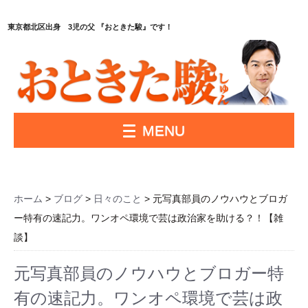
東京都北区出身 3児の父 『おときた駿』です！
MENU
ホーム
>
ブログ
>
日々のこと
> 元写真部員のノウハウとブロガ
ー特有の速記力。ワンオペ環境で芸は政治家を助ける？！【雑
談】
元写真部員のノウハウとブロガー特
有の速記力。ワンオペ環境で芸は政