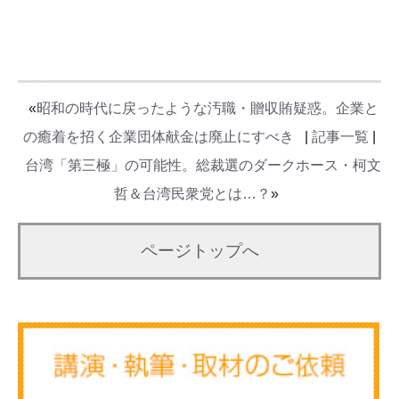
«
昭和の時代に戻ったような汚職・贈収賄疑惑。企業と
の癒着を招く企業団体献金は廃止にすべき
|
記事一覧
|
台湾「第三極」の可能性。総裁選のダークホース・柯文
哲＆台湾民衆党とは…？
»
ページトップへ