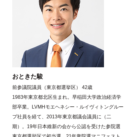
おときた駿
前参議院議員（東京都選挙区） 42歳
1983年東京都北区生まれ。早稲田大学政治経済学
部卒業。LVMHモエヘネシー・ルイヴィトングルー
プ社員を経て、2013年東京都議会議員に（二
期）。19年日本維新の会から公認を受けた参院選
東京都選挙区で初当選。21年衆院選マニフェスト