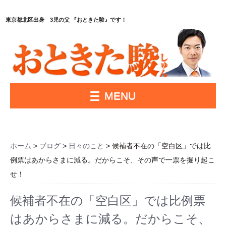
東京都北区出身 3児の父 『おときた駿』です！
MENU
ホーム
>
ブログ
>
日々のこと
> 候補者不在の「空白区」では比
例票はあからさまに減る。だからこそ、その声で一票を掘り起こ
せ！
候補者不在の「空白区」では比例票
はあからさまに減る。だからこそ、