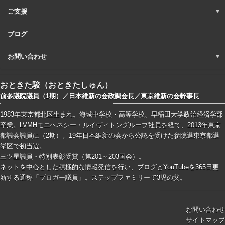
ご支援
ブログ
お問い合わせ
おときた駿（おときたしゅん）
前参議院議員（1期）／日本維新の会政調会長／東京維新の会幹事長
1983年東京都北区生まれ。海城中学校・高等学校、早稲田大学政治経済学部
卒業。LVMHモエヘネシー・ルイヴィトングループ社員を経て、2013年東京
都議会議員に（2期）。19年日本維新の会から公認を受けた参院選東京都選
挙区で初当選。
三ツ星議員・特別表彰受賞（第201～203国会）。
ネットを中心とした積極的な情報発信を行い、ブログとYouTubeを365日更
新する通称「ブロガー議員」。ステップファミリーで3児の父。
お問い合わせ
サイトマップ