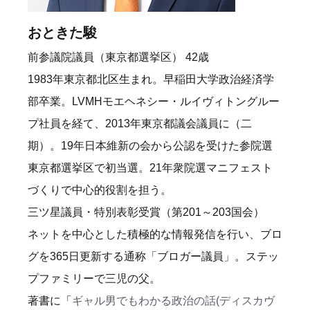
おときた駿
前参議院議員（東京都選挙区） 42歳
1983年東京都北区生まれ。早稲田大学政治経済学
部卒業。LVMHモエヘネシー・ルイヴィトングルー
プ社員を経て、2013年東京都議会議員に（二
期）。19年日本維新の会から公認を受けた参院選
東京都選挙区で初当選。21年衆院選マニフェスト
づくりで中心的役割を担う。
三ツ星議員・特別表彰受賞（第201～203国会）
ネットを中心とした積極的な情報発信を行い、ブロ
グを365日更新する通称「ブロガー議員」。ステッ
プファミリーで三児の父。
著書に「
ギャル男でもわかる政治の話(ディスカヴ