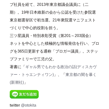
プ社員を経て、2013年東京都議会議員に（二
期）。19年日本維新の会から公認を受けた参院選
東京都選挙区で初当選。21年衆院選マニフェスト
づくりで中心的役割を担う。
三ツ星議員・特別表彰受賞（第201～203国会）
ネットを中心とした積極的な情報発信を行い、ブロ
グを365日更新する通称「ブロガー議員」。ステッ
プファミリーで三児の父。
著書に「
ギャル男でもわかる政治の話(ディスカヴ
ァー・トゥエンティワン)
」、「
東京都の闇を暴く
(新潮社)
」
twitter
@otokita