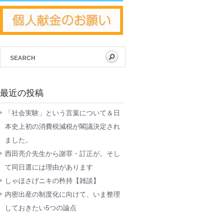
最近の投稿
「社会実験」という言葉について＆日
本史上初の消費税減税が閣議決定され
ました。
西田亮介先生から謝罪・訂正が。そし
て同日選には理由があります
しゃほさげニキの矜持【雑談】
内密出産の制度化に向けて、いま整理
しておきたい5つの論点