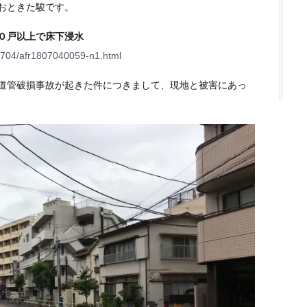
おときた駿です。
０戸以上で床下浸水
80704/afr1807040059-n1.html
道管破損事故が起きた件につきまして、現地と被害にあっ