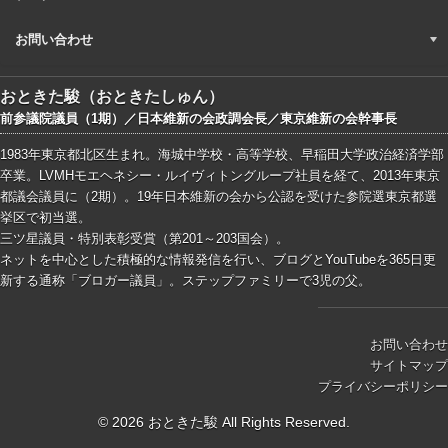
お問い合わせ
おときた駿（おときたしゅん）
前参議院議員（1期）／日本維新の会政調会長／東京維新の会幹事長
1983年東京都北区生まれ。海城中学校・高等学校、早稲田大学政治経済学部
卒業。LVMHモエヘネシー・ルイヴィトングループ社員を経て、2013年東京
都議会議員に（2期）。19年日本維新の会から公認を受けた参院選東京都選
挙区で初当選。
三ツ星議員・特別表彰受賞（第201～203国会）。
ネットを中心とした積極的な情報発信を行い、ブログとYouTubeを365日更
新する通称「ブロガー議員」。ステップファミリーで3児の父。
お問い合わせ
サイトマップ
プライバシーポリシー
© 2026 おときた駿 All Rights Reserved.