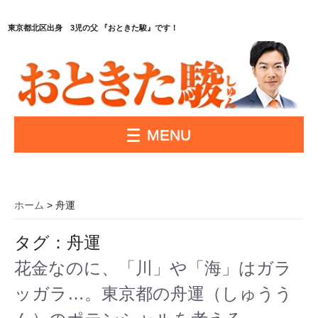
東京都北区出身 3児の父 『おときた駿』です！
MENU
ホーム
>
舟運
タグ：舟運
花金なのに、「川」や「海」はガラ
ッガラ…。東京都の舟運（しゅうう