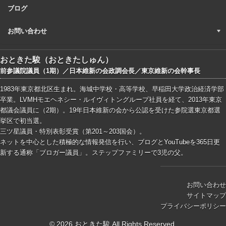
ブログ
お問い合わせ
おときた駿（おときたしゅん）
前参議院議員（1期）／日本維新の会政調会長／東京維新の会幹事長
1983年東京都北区生まれ。海城中学校・高等学校、早稲田大学政治経済学部
卒業。LVMHモエヘネシー・ルイヴィトングループ社員を経て、2013年東京
都議会議員に（2期）。19年日本維新の会から公認を受けた参院選東京都選
挙区で初当選。
三ツ星議員・特別表彰受賞（第201～203国会）。
ネットを中心とした積極的な情報発信を行い、ブログとYouTubeを365日更
新する通称「ブロガー議員」。ステップファミリーで3児の父。
お問い合わせ
サイトマップ
プライバシーポリシー
© 2026 おときた駿 All Rights Reserved.