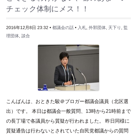
チェック体制にメス！！
2016年12月8日 23:32 •
都議会の話
•
入札
,
外郭団体
,
天下り
,
監
理団体
,
談合
こんばんは、おときた駿＠ブロガー都議会議員（北区選
出）です。 本日は都議会一般質問、13時から21時前まで
の長丁場で各議員から質疑が行われました。 昨日同様に
質疑通告は行わないとされていた自民党都議からの質問