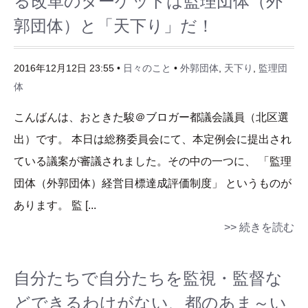
る改革のターゲットは監理団体（外
郭団体）と「天下り」だ！
2016年12月12日 23:55 •
日々のこと
•
外郭団体
,
天下り
,
監理団
体
こんばんは、おときた駿＠ブロガー都議会議員（北区選
出）です。 本日は総務委員会にて、本定例会に提出され
ている議案が審議されました。その中の一つに、 「監理
団体（外郭団体）経営目標達成評価制度」 というものが
あります。 監 [...
>> 続きを読む
自分たちで自分たちを監視・監督な
どできるわけがない、都のあま～い