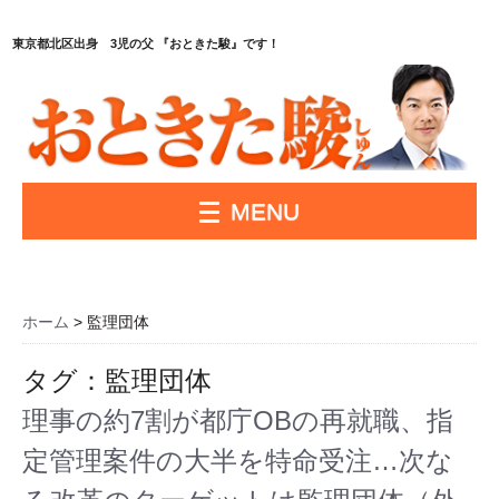
東京都北区出身 3児の父 『おときた駿』です！
MENU
ホーム
>
監理団体
タグ：監理団体
理事の約7割が都庁OBの再就職、指
定管理案件の大半を特命受注…次な